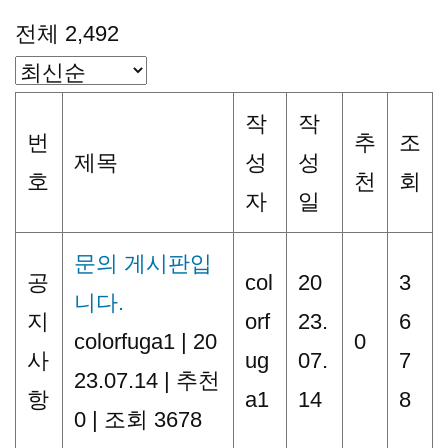
전체 2,492
작
작
번
추
조
제목
성
성
호
천
회
자
일
문의 게시판입
공
col
20
3
니다.
지
orf
23.
6
colorfuga1
|
20
0
사
ug
07.
7
23.07.14
|
추천
항
a1
14
8
0
|
조회 3678