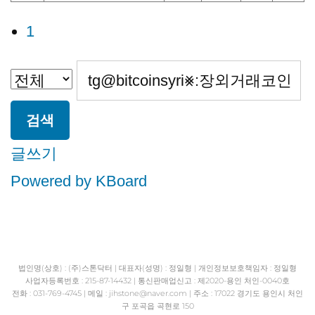
1
검색
글쓰기
Powered by KBoard
법인명(상호) : (주)스톤닥터 | 대표자(성명) : 정일형 | 개인정보보호책임자 : 정일형
사업자등록번호 : 215-87-14432 | 통신판매업신고 : 제2020-용인 처인-0040호
전화 : 031-769-4745 | 메일 : jihstone
@naver.com | 주소 : 17022 경기도 용인시 처인
구 포곡읍 곡현로 150