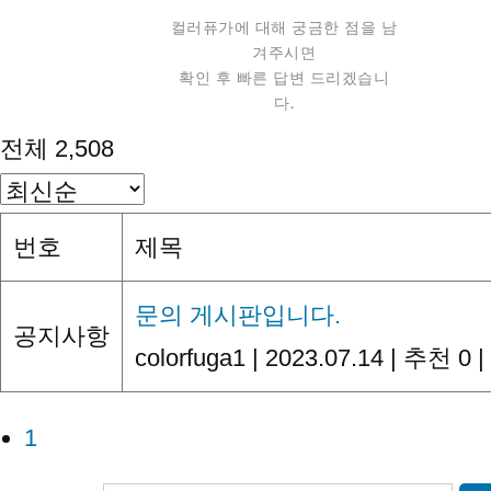
컬러퓨가에 대해 궁금한 점을 남
겨주시면
확인 후 빠른 답변 드리겠습니
다.
전체 2,508
번호
제목
문의 게시판입니다.
공지사항
colorfuga1
|
2023.07.14
|
추천 0
|
1