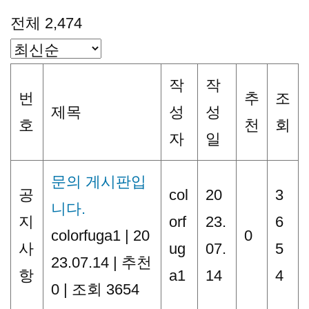
전체 2,474
작
작
번
추
조
제목
성
성
호
천
회
자
일
문의 게시판입
공
col
20
3
니다.
지
orf
23.
6
colorfuga1
|
20
0
사
ug
07.
5
23.07.14
|
추천
항
a1
14
4
0
|
조회 3654