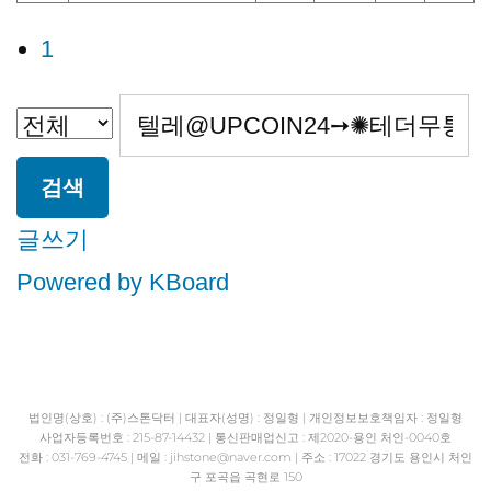
1
검색
글쓰기
Powered by KBoard
법인명(상호) : (주)스톤닥터 | 대표자(성명) : 정일형 | 개인정보보호책임자 : 정일형
사업자등록번호 : 215-87-14432 | 통신판매업신고 : 제2020-용인 처인-0040호
전화 : 031-769-4745 | 메일 : jihstone
@naver.com | 주소 : 17022 경기도 용인시 처인
구 포곡읍 곡현로 150