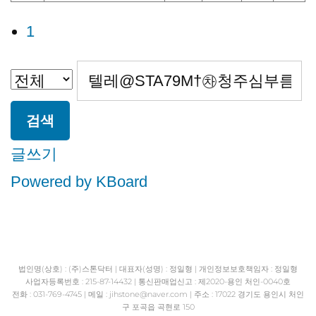
1
검색
글쓰기
Powered by KBoard
법인명(상호) : (주)스톤닥터 | 대표자(성명) : 정일형 | 개인정보보호책임자 : 정일형
사업자등록번호 : 215-87-14432 | 통신판매업신고 : 제2020-용인 처인-0040호
전화 : 031-769-4745 | 메일 : jihstone
@naver.com | 주소 : 17022 경기도 용인시 처인
구 포곡읍 곡현로 150