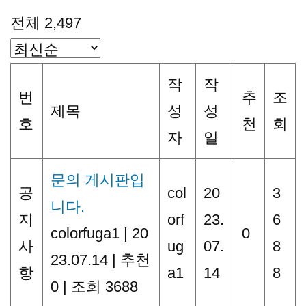
전체 2,497
작
작
번
추
조
제목
성
성
호
천
회
자
일
문의 게시판입
공
col
20
3
니다.
지
orf
23.
6
colorfuga1
|
20
0
사
ug
07.
8
23.07.14
|
추천
항
a1
14
8
0
|
조회 3688