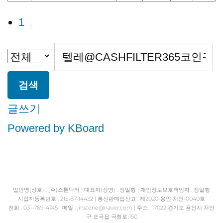
1
검색
글쓰기
Powered by KBoard
법인명(상호) : (주)스톤닥터 | 대표자(성명) : 정일형 | 개인정보보호책임자 : 정일형
사업자등록번호 : 215-87-14432 | 통신판매업신고 : 제2020-용인 처인-0040호
전화 : 031-769-4745 | 메일 : jihstone
@naver.com | 주소 : 17022 경기도 용인시 처인
구 포곡읍 곡현로 150