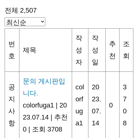
전체 2,507
작
작
번
추
조
제목
성
성
호
천
회
자
일
문의 게시판입
공
col
20
3
니다.
지
orf
23.
7
colorfuga1
|
20
0
사
ug
07.
0
23.07.14
|
추천
항
a1
14
8
0
|
조회 3708