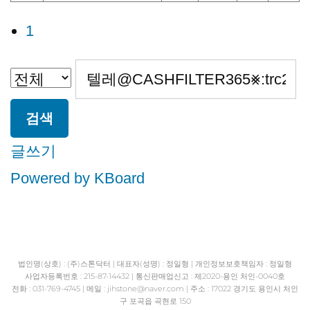
1
검색
글쓰기
Powered by KBoard
법인명(상호) : (주)스톤닥터 | 대표자(성명) : 정일형 | 개인정보보호책임자 : 정일형
사업자등록번호 : 215-87-14432 | 통신판매업신고 : 제2020-용인 처인-0040호
전화 : 031-769-4745 | 메일 : jihstone
@naver.com | 주소 : 17022 경기도 용인시 처인
구 포곡읍 곡현로 150