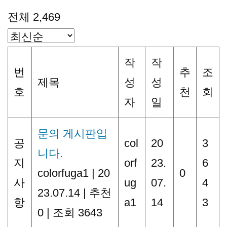
전체 2,469
작
작
번
추
조
제목
성
성
호
천
회
자
일
문의 게시판입
공
col
20
3
니다.
지
orf
23.
6
colorfuga1
|
20
0
사
ug
07.
4
23.07.14
|
추천
항
a1
14
3
0
|
조회 3643