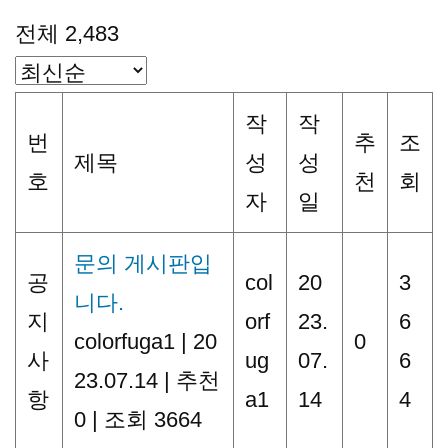
전체 2,483
작
작
번
추
조
제목
성
성
호
천
회
자
일
문의 게시판입
공
col
20
3
니다.
지
orf
23.
6
colorfuga1
|
20
0
사
ug
07.
6
23.07.14
|
추천
항
a1
14
4
0
|
조회 3664