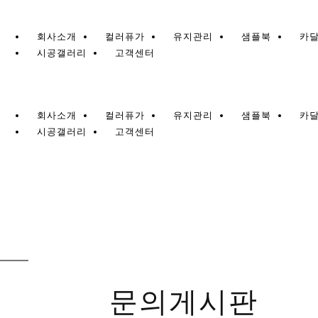
회사소개
컬러퓨가
유지관리
샘플북
카
시공갤러리
고객센터
회사소개
컬러퓨가
유지관리
샘플북
카
시공갤러리
고객센터
문의게시판