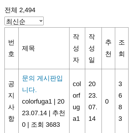
전체 2,494
작
작
번
추
조
제목
성
성
호
천
회
자
일
문의 게시판입
공
col
20
3
니다.
지
orf
23.
6
colorfuga1
|
20
0
사
ug
07.
8
23.07.14
|
추천
항
a1
14
3
0
|
조회 3683