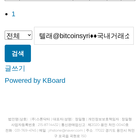
1
검색
글쓰기
Powered by KBoard
법인명(상호) : (주)스톤닥터 | 대표자(성명) : 정일형 | 개인정보보호책임자 : 정일형
사업자등록번호 : 215-87-14432 | 통신판매업신고 : 제2020-용인 처인-0040호
전화 : 031-769-4745 | 메일 : jihstone
@naver.com | 주소 : 17022 경기도 용인시 처인
구 포곡읍 곡현로 150