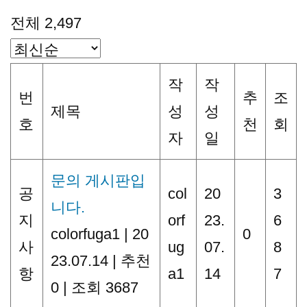
전체 2,497
작
작
번
추
조
제목
성
성
호
천
회
자
일
문의 게시판입
공
col
20
3
니다.
지
orf
23.
6
colorfuga1
|
20
0
사
ug
07.
8
23.07.14
|
추천
항
a1
14
7
0
|
조회 3687