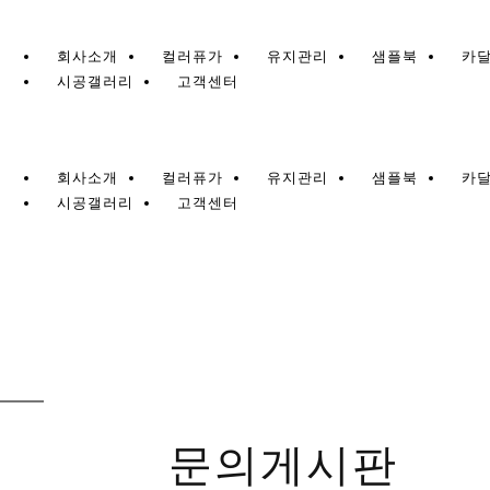
회사소개
컬러퓨가
유지관리
샘플북
카
시공갤러리
고객센터
회사소개
컬러퓨가
유지관리
샘플북
카
시공갤러리
고객센터
문의게시판