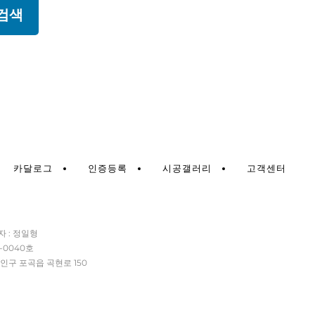
검색
카달로그
인증등록
시공갤러리
고객센터
자 : 정일형
-0040호
 처인구 포곡읍 곡현로 150