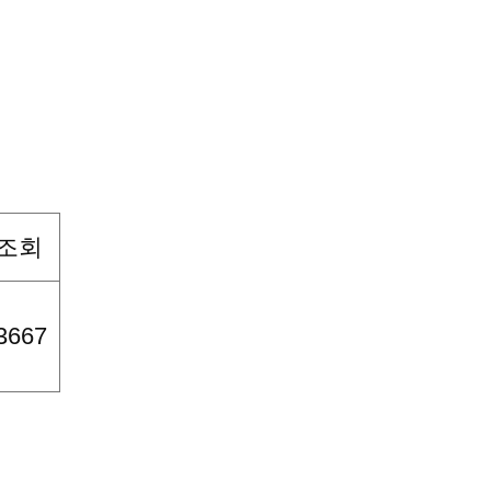
조회
3667